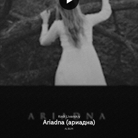
Kedr Livanskiy
Ariadna (ариадна)
ALBUM